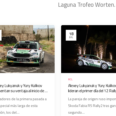
Laguna Trofeo Worten.
18
JUL
RCL
ey Lukyanuk y Yury Kulikov
Alexey Lukyanuk y Yury Kuliko
ntan su ventaja al inicio de la
lideran el primer día del 12 Rall
nda jornada del Rallye Ciudad
Ciudad de La Laguna – Trofeo
dores de la primera pasada a
La pareja de origen ruso impo
La Laguna – Trofeo Worten
Worten
special más larga de esta
Skoda Fabia RS Rally2 tras gan
ión, los del…
segundo…