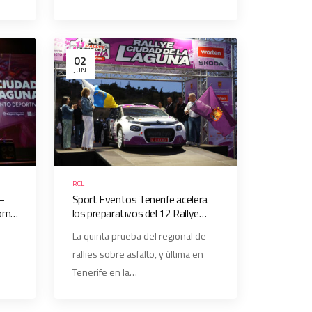
02
JUN
RCL
 –
Sport Eventos Tenerife acelera
como
los preparativos del 12 Rallye
del
Ciudad de La Laguna – Trofeo
La quinta prueba del regional de
Worten
rallies sobre asfalto, y última en
Tenerife en la…