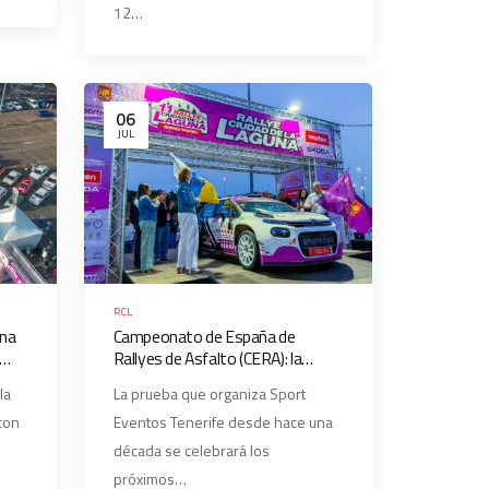
12…
06
JUL
RCL
una
Campeonato de España de
Rallyes de Asfalto (CERA): la
aspiración del Rallye Ciudad de La
la
La prueba que organiza Sport
Laguna – Trofeo Worten
con
Eventos Tenerife desde hace una
década se celebrará los
próximos…