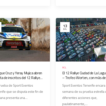
13
JUL
RCL
que Cruz y Yeray Mujica abren
El 12 Rallye Ciudad de La Lag
ista de inscritos del 12 Rallye
– Trofeo Worten, con más de
dad de La Laguna – Trofeo
120 inscritos, entra en su
rueba de Sport Eventos
Sport Eventos Tenerife encara 
ten
semana grande
rife que se disputa este fin de
semana de su prueba estrella 
ana presenta una…
diferentes acciones que,
paulatinamente,…