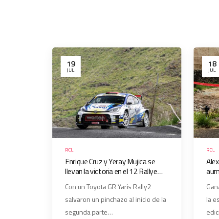
19
18
JUL
JUL
RCL
RCL
Enrique Cruz y Yeray Mujica se
Alex
llevan la victoria en el 12 Rallye
aume
Ciudad de La Laguna – Trofeo
segu
Con un Toyota GR Yaris Rally2
Gana
Worten
de 
salvaron un pinchazo al inicio de la
la e
segunda parte…
edic