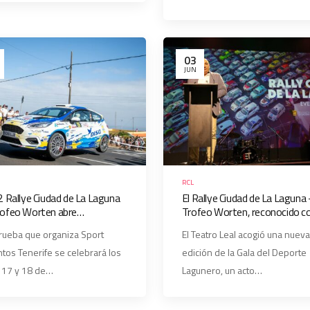
03
JUN
RCL
2 Rallye Ciudad de La Laguna
El Rallye Ciudad de La Laguna
rofeo Worten abre
Trofeo Worten, reconocido 
ripciones y publica su
‘Evento Deportivo’ en la Gala 
rueba que organiza Sport
El Teatro Leal acogió una nueva
rrido.
Deporte Lagunero 2026
tos Tenerife se celebrará los
edición de la Gala del Deporte
 17 y 18 de…
Lagunero, un acto…