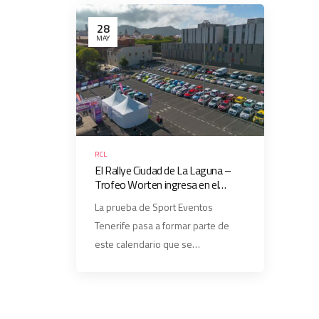
28
MAY
RCL
El Rallye Ciudad de La Laguna –
Trofeo Worten ingresa en el
International Iberian Rallye
La prueba de Sport Eventos
Trophy
Tenerife pasa a formar parte de
este calendario que se…