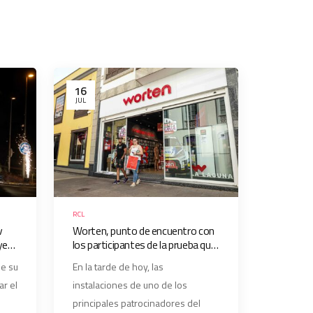
16
JUL
RCL
v
Worten, punto de encuentro con
ye
los participantes de la prueba que
organiza Sport Eventos Tenerife
ne su
En la tarde de hoy, las
ar el
instalaciones de uno de los
principales patrocinadores del