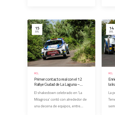
15
14
JUL
JUL
RCL
RCL
Primer contacto real con el 12
Enri
Rallye Ciudad de La Laguna –
la l
Trofeo Worten
Ciu
El shakedown celebrado en ‘La
La p
Wor
Milagrosa’ contó con alrededor de
Tene
una decena de equipos, entre…
sem