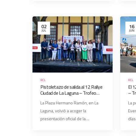
02
16
JUL
JUN
RCL
RCL
Pistoletazo de salida al 12 Rallye
El 1
Ciudad de La Laguna – Trofeo
– T
Worten
insc
La Plaza Hermano Ramón, en La
La p
reco
Laguna, volvió a acoger la
Even
presentación oficial de la…
días