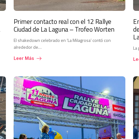
Primer contacto real con el 12 Rallye
En
a
Ciudad de La Laguna – Trofeo Worten
de
L
El shakedown celebrado en ‘La Milagrosa’ contó con
alrededor de…
La 
Leer Más
Le