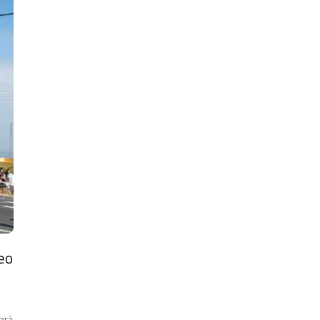
eo
ará