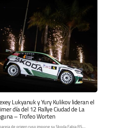
exey Lukyanuk y Yury Kulikov lideran el
imer día del 12 Rallye Ciudad de La
aguna – Trofeo Worten
 pareja de origen ruso impone su Skoda Fabia RS…