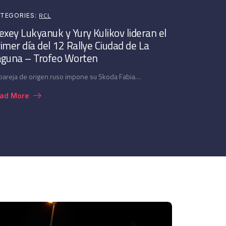
RCL
TEGORIES:
exey Lukyanuk y Yury Kulikov lideran el
imer día del 12 Rallye Ciudad de La
aguna – Trofeo Worten
 pareja de origen ruso impone su Skoda Fabia…
ad More