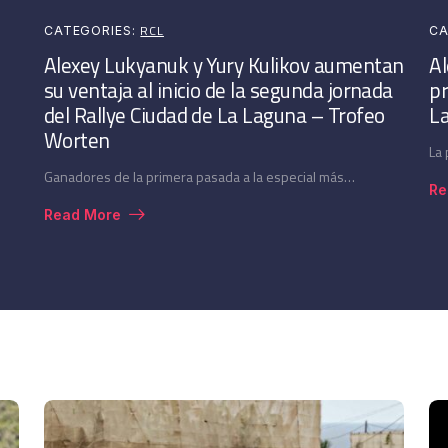
RCL
CATEGORIES:
CA
Alexey Lukyanuk y Yury Kulikov aumentan
Al
su ventaja al inicio de la segunda jornada
pr
del Rallye Ciudad de La Laguna – Trofeo
L
Worten
La
Ganadores de la primera pasada a la especial más…
Re
Read More