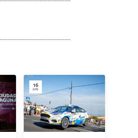
16
JUN