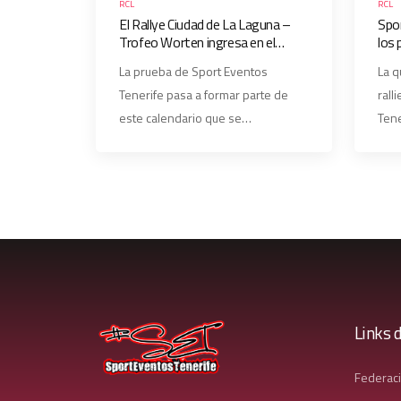
RCL
RCL
El Rallye Ciudad de La Laguna –
Spor
Trofeo Worten ingresa en el
los 
International Iberian Rallye
Ciu
La prueba de Sport Eventos
La q
Trophy
Wor
Tenerife pasa a formar parte de
rall
este calendario que se…
Tene
Links d
Federac