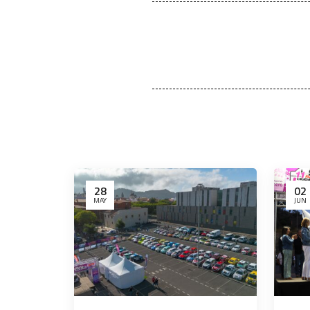
28
02
MAY
JUN