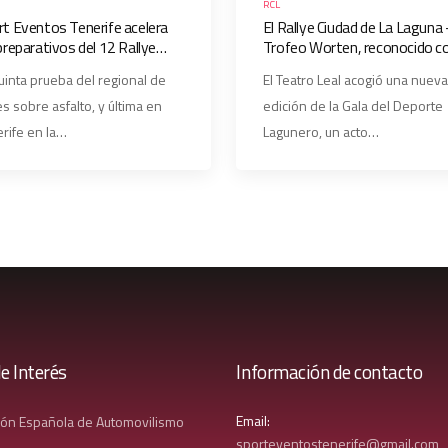
RCL
t Eventos Tenerife acelera
El Rallye Ciudad de La Laguna
preparativos del 12 Rallye
Trofeo Worten, reconocido 
dad de La Laguna – Trofeo
‘Evento Deportivo’ en la Gala 
uinta prueba del regional de
El Teatro Leal acogió una nueva
ten
Deporte Lagunero 2026
ies sobre asfalto, y última en
edición de la Gala del Deporte
rife en la…
Lagunero, un acto…
e Interés
Información de contacto
Email:
ión Española de Automovilismo
sporteventostenerife@gmail.com