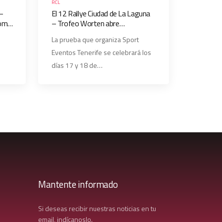
RCL
 –
El 12 Rallye Ciudad de La Laguna
como
– Trofeo Worten abre
del
inscripciones y publica su
La prueba que organiza Sport
recorrido.
Eventos Tenerife se celebrará los
días 17 y 18 de…
Mantente informado
Si deseas recibir nuestras noticias en tu
email, indícanoslo.