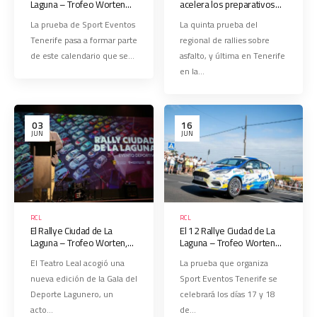
Laguna – Trofeo Worten
acelera los preparativos
ingresa en el International
del 12 Rallye Ciudad de La
La prueba de Sport Eventos
La quinta prueba del
Iberian Rallye Trophy
Laguna – Trofeo Worten
Tenerife pasa a formar parte
regional de rallies sobre
de este calendario que se…
asfalto, y última en Tenerife
en la…
03
16
JUN
JUN
RCL
RCL
El Rallye Ciudad de La
El 12 Rallye Ciudad de La
Laguna – Trofeo Worten,
Laguna – Trofeo Worten
reconocido como ‘Evento
abre inscripciones y publica
El Teatro Leal acogió una
La prueba que organiza
Deportivo’ en la Gala del
su recorrido.
nueva edición de la Gala del
Sport Eventos Tenerife se
Deporte Lagunero 2026
Deporte Lagunero, un
celebrará los días 17 y 18
acto…
de…