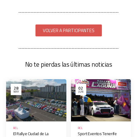
VOLVER A PARTICIPANTES
No te pierdas las últimas noticias
28
02
MAY
JUN
RCL
RCL
El Rallye Ciudad de La
Sport Eventos Tenerife